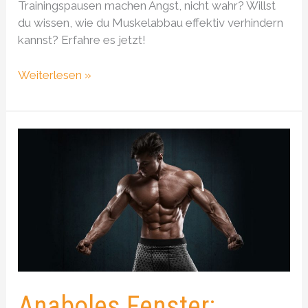
Trainingspausen machen Angst, nicht wahr? Willst
du wissen, wie du Muskelabbau effektiv verhindern
kannst? Erfahre es jetzt!
Weiterlesen »
Anaboles
Fenster:
Protein-
Timing
&
Muskelaufbau
unter
der
Lupe
Anaboles Fenster: