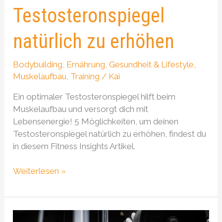
Testosteronspiegel
natürlich zu erhöhen
Bodybuilding
,
Ernährung
,
Gesundheit & Lifestyle
,
Muskelaufbau
,
Training
/
Kai
Ein optimaler Testosteronspiegel hilft beim
Muskelaufbau und versorgt dich mit
Lebensenergie! 5 Möglichkeiten, um deinen
Testosteronspiegel natürlich zu erhöhen, findest du
in diesem Fitness Insights Artikel.
Weiterlesen »
9