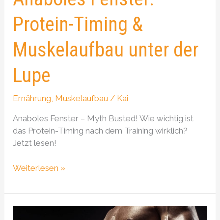
Protein-Timing &
Muskelaufbau unter der
Lupe
Ernährung
,
Muskelaufbau
/
Kai
Anaboles Fenster – Myth Busted! Wie wichtig ist
das Protein-Timing nach dem Training wirklich?
Jetzt lesen!
Weiterlesen »
Optimaler