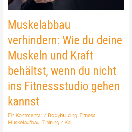
Kraft
behältst,
wenn
Muskelabbau
du
nicht
verhindern: Wie du deine
ins
Fitnessstudio
Muskeln und Kraft
gehen
kannst
behältst, wenn du nicht
ins Fitnessstudio gehen
kannst
Ein Kommentar
/
Bodybuilding
,
Fitness
,
Muskelaufbau
,
Training
/
Kai