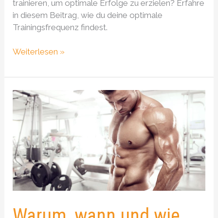
trainieren, um optimale Erfolge zu erzielen? Erfahre
in diesem Beitrag, wie du deine optimale
Trainingsfrequenz findest.
Weiterlesen »
Warum,
wann
und
wie
oft
du
deinen
Trainingsplan
variieren
solltest
Warum, wann und wie
für