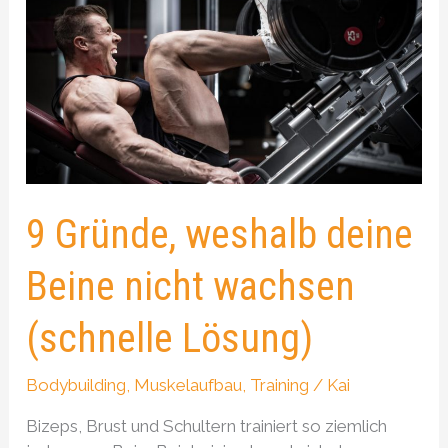
Gründe,
weshalb
deine
Beine
nicht
wachsen
(schnelle
Lösung)
9 Gründe, weshalb deine
Beine nicht wachsen
(schnelle Lösung)
Bodybuilding
,
Muskelaufbau
,
Training
/
Kai
Bizeps, Brust und Schultern trainiert so ziemlich